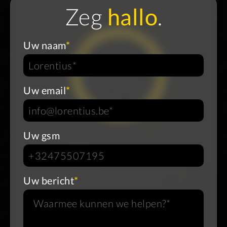
Zeg
hallo
.
Uw naam
*
Uw email
*
Uw gsm
Uw bericht
*