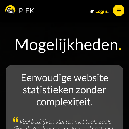
P
I
EK
Login
.
Mogelijkheden
.
Eenvoudige website
statistieken zonder
complexiteit.
Veel bedrijven starten met tools zoals
Google Analytics, maar lopen al snel vast